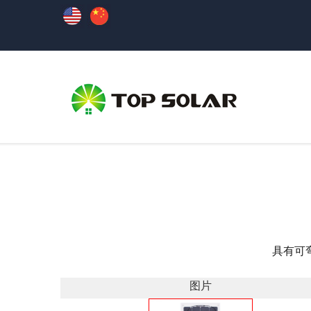
具有可
图片