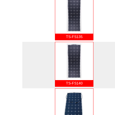
TS-FS135
TS-FS140