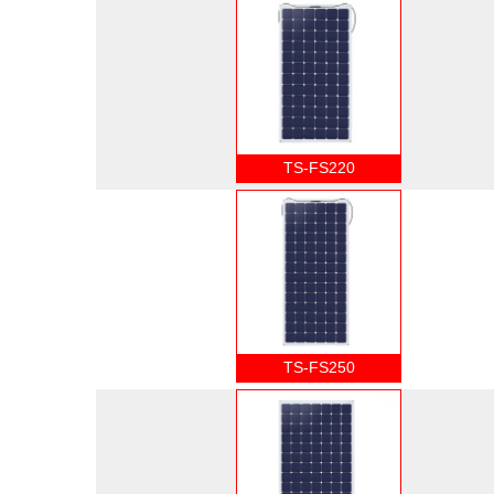
TS-FS220
TS-FS250