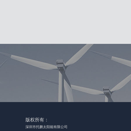
版权所有：
深圳市托鹏太阳能有限公司