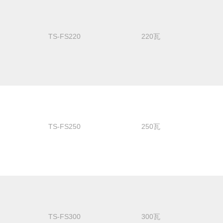
TS-FS220
220瓦
TS-FS250
250瓦
TS-FS300
300瓦